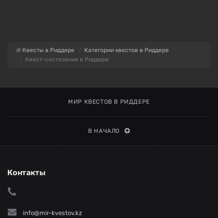
Квесты в Риддере
Категории квестов в Риддере
Квест-состязания в Риддере
МИР КВЕСТОВ В РИДДЕРЕ
В НАЧАЛО
Контакты
info@mir-kvestov.kz