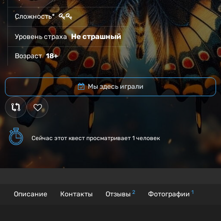
Сложность*
Не страшный
Уровень страха
Возраст
18+
Мы здесь играли
Сейчас этот квест
просматривает 1 человек
2
1
Описание
Контакты
Отзывы
Фотографии