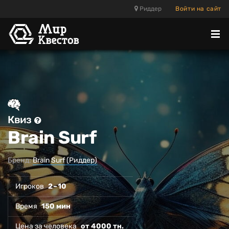
Риддер
Войти на сайт
Отк
ме
Квиз
Brain Surf
Бренд:
Brain Surf (Риддер)
Игроков
2 – 10
Время
150 мин
Цена за человека
от 4000 тн.